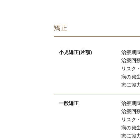
矯正
小児矯正(片顎)
治療期間
治療回数
リスク
病の発
療に協
一般矯正
治療期間
治療回数
リスク
病の発
療に協